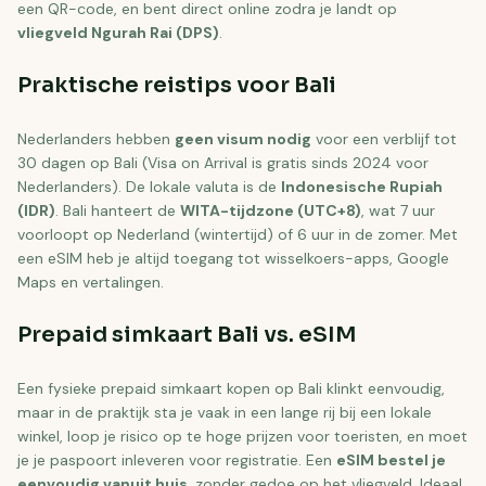
een QR-code, en bent direct online zodra je landt op
vliegveld Ngurah Rai (DPS)
.
Praktische reistips voor Bali
Nederlanders hebben
geen visum nodig
voor een verblijf tot
30 dagen op Bali (Visa on Arrival is gratis sinds 2024 voor
Nederlanders). De lokale valuta is de
Indonesische Rupiah
(IDR)
. Bali hanteert de
WITA-tijdzone (UTC+8)
, wat 7 uur
voorloopt op Nederland (wintertijd) of 6 uur in de zomer. Met
een eSIM heb je altijd toegang tot wisselkoers-apps, Google
Maps en vertalingen.
Prepaid simkaart Bali vs. eSIM
Een fysieke prepaid simkaart kopen op Bali klinkt eenvoudig,
maar in de praktijk sta je vaak in een lange rij bij een lokale
winkel, loop je risico op te hoge prijzen voor toeristen, en moet
je je paspoort inleveren voor registratie. Een
eSIM bestel je
eenvoudig vanuit huis
, zonder gedoe op het vliegveld. Ideaal