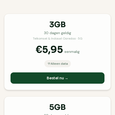
3GB
30
dagen geldig
Telkomsel & Indosat Ooredoo · 5G
€5,95
eenmalig
Alleen data
Bestel nu →
5GB