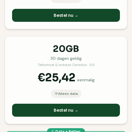
Bestel nu →
20GB
30
dagen geldig
Telkomsel & Indosat Ooredoo · 5G
€25,42
eenmalig
Alleen data
Bestel nu →
Data + Bellen