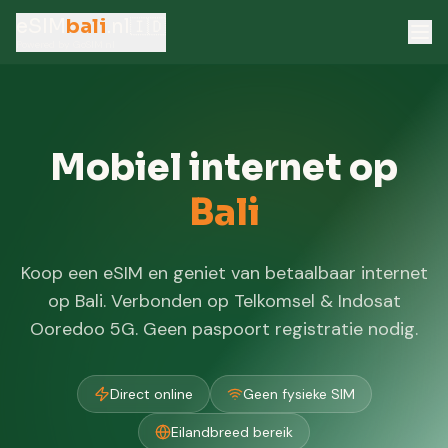
eSIM
bali
.nl
🇮🇩
Powered by GoSIM.nl
Mobiel internet op
Bali
Koop een eSIM en geniet van betaalbaar internet
op Bali. Verbonden op Telkomsel & Indosat
Ooredoo 5G. Geen paspoort registratie nodig.
Direct online
Geen fysieke SIM
Eilandbreed bereik