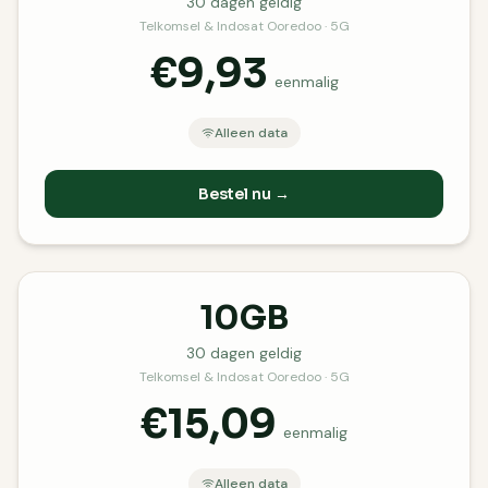
30
dagen geldig
Telkomsel & Indosat Ooredoo · 5G
€9,93
eenmalig
Alleen data
Bestel nu →
10GB
30
dagen geldig
Telkomsel & Indosat Ooredoo · 5G
€15,09
eenmalig
Alleen data